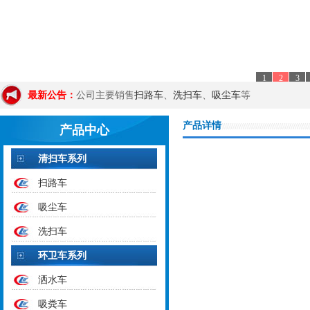
1
2
3
扫路车
洗扫车
吸尘车
最新公告：
公司主要销售
、
、
等
产品详情
产品中心
清扫车系列
扫路车
吸尘车
洗扫车
环卫车系列
洒水车
吸粪车