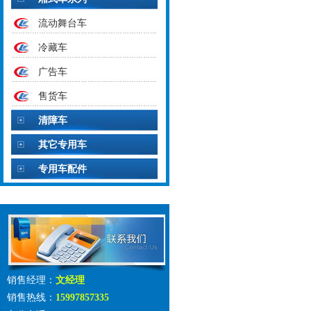
流动舞台车
冷藏车
广告车
售货车
清障车
其它专用车
专用车配件
销售经理：
文经理
销售热线：
15997857335