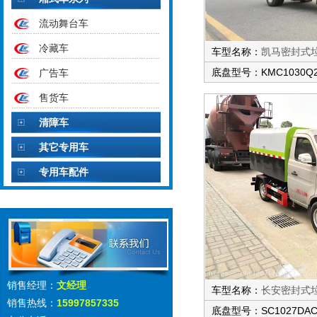
流动舞台车
冷藏车
车型名称：
凯马密封式
底盘型号：KMC1030Q2
广告车
售货车
清障车
其它专用车
专用车配件
销售经理：
文经理
车型名称：
长安密封式
销售热线：
15997857335
底盘型号：SC1027DAC