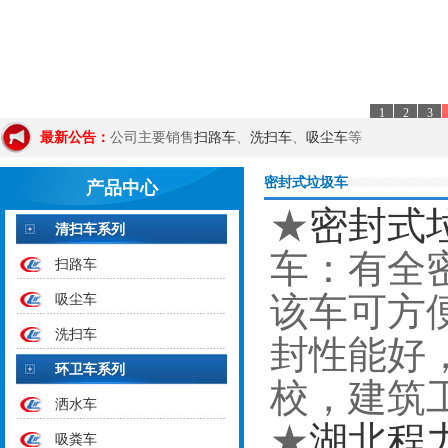
1
2
3
最新公告：
公司主要销售
扫路车
、
洗扫车
、
吸尘车
等
密封式垃圾车
产品中心
★
密封式
清扫车系列
车：有全
扫路车
该车可方
吸尘车
洗扫车
封性能好
环卫车系列
校，建筑
洒水车
★
湖北程
吸粪车