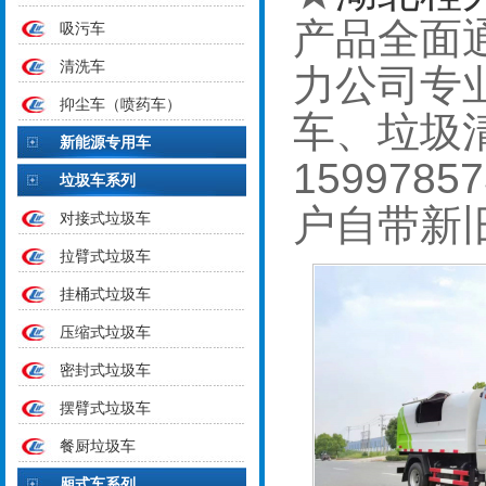
产品全面通
吸污车
清洗车
力公司专
抑尘车（喷药车）
车、垃圾
新能源专用车
15997
垃圾车系列
户自带新
对接式垃圾车
拉臂式垃圾车
挂桶式垃圾车
压缩式垃圾车
密封式垃圾车
摆臂式垃圾车
餐厨垃圾车
厢式车系列