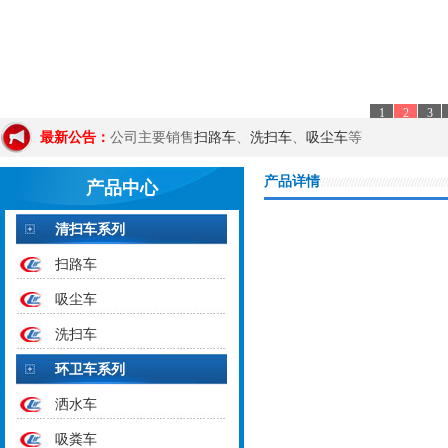
1
2
3
扫路车
洗扫车
吸尘车
最新公告：
公司主要销售
、
、
等
产品详情
产品中心
清扫车系列
扫路车
吸尘车
洗扫车
环卫车系列
洒水车
吸粪车