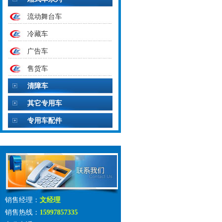
流动舞台车
冷藏车
广告车
售货车
清障车
其它专用车
专用车配件
销售经理：
文经理
销售热线：
15997857335