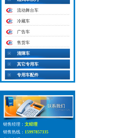
流动舞台车
冷藏车
广告车
售货车
清障车
其它专用车
专用车配件
销售经理：
文经理
销售热线：
15997857335